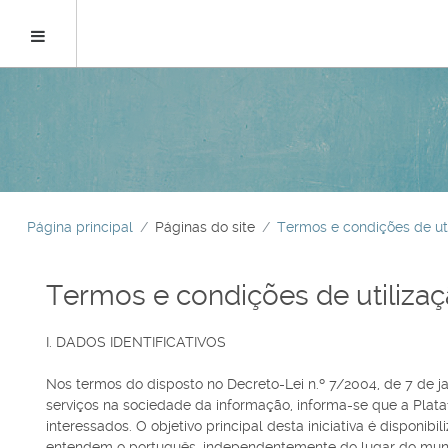
Ir
para
Painel lateral
o
conteúdo
principal
Página principal
Páginas do site
Termos e condições de ut
Termos e condições de utiliza
I. DADOS IDENTIFICATIVOS
Nos termos do disposto no Decreto-Lei n.º 7/2004, de 7 de ja
serviços na sociedade da informação, informa-se que a Plataf
interessados. O objetivo principal desta iniciativa é disponi
entendem o português, independentemente do lugar do mun