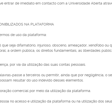
, deve entrar de imediato em contacto com a Universidade Aberta atrav
PONIBILIZADOS NA PLATAFORMA
termos de uso da plataforma:
 que seja difamatório, injurioso, obsceno, ameaçador, xenófobo ou qu
ral, a ordem pública, os direitos fundamentais, as liberdades públic
nça, por via da utilização das suas contas pessoais.
avras-passe a terceiros ou permitir, ainda que por negligência, o se
possam resultar do uso indevido desses elementos.
ploração comercial por meio da utilização da plataforma.
pessoa no acesso e utilização da plataforma ou na utilização dos seu