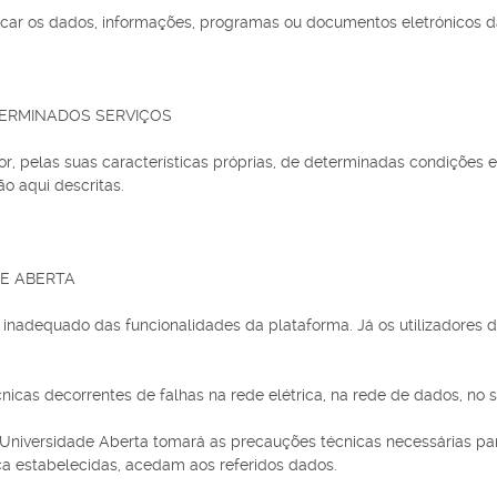
danificar os dados, informações, programas ou documentos eletrónicos 
TERMINADOS SERVIÇOS
or, pelas suas características próprias, de determinadas condições 
o aqui descritas.
DE ABERTA
o inadequado das funcionalidades da plataforma. Já os utilizadore
nicas decorrentes de falhas na rede elétrica, na rede de dados, no s
a Universidade Aberta tomará as precauções técnicas necessárias p
ça estabelecidas, acedam aos referidos dados.