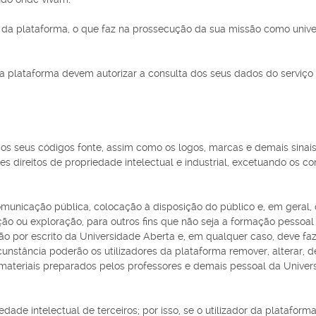
 da plataforma, o que faz na prossecução da sua missão como univ
 plataforma devem autorizar a consulta dos seus dados do serviço q
s seus códigos fonte, assim como os logos, marcas e demais sinais
s direitos de propriedade intelectual e industrial, excetuando os c
omunicação pública, colocação à disposição do público e, em geral,
zação ou exploração, para outros fins que não seja a formação pessoa
por escrito da Universidade Aberta e, em qualquer caso, deve fazer-s
nstância poderão os utilizadores da plataforma remover, alterar, de
materiais preparados pelos professores e demais pessoal da Univers
edade intelectual de terceiros; por isso, se o utilizador da platafor