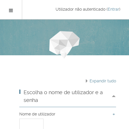
Ir
para
Painel lateral
Utilizador não autenticado (
Entrar
)
o
conteúdo
principal
Expandir tudo
Escolha o nome de utilizador e a
senha
Nome de utilizador