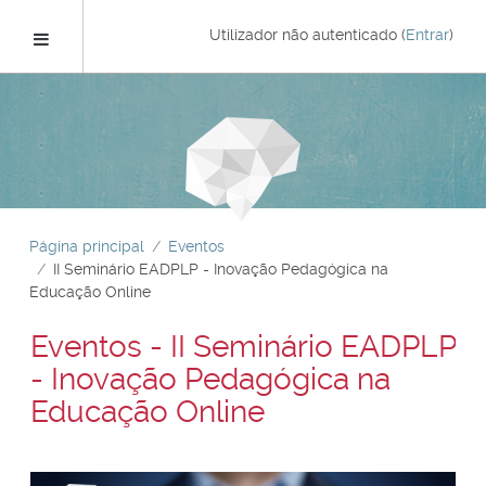
Ir
para
Painel lateral
Utilizador não autenticado (
Entrar
)
o
conteúdo
principal
Página principal
Eventos
II Seminário EADPLP - Inovação Pedagógica na
Educação Online
Eventos - II Seminário EADPLP
- Inovação Pedagógica na
Educação Online