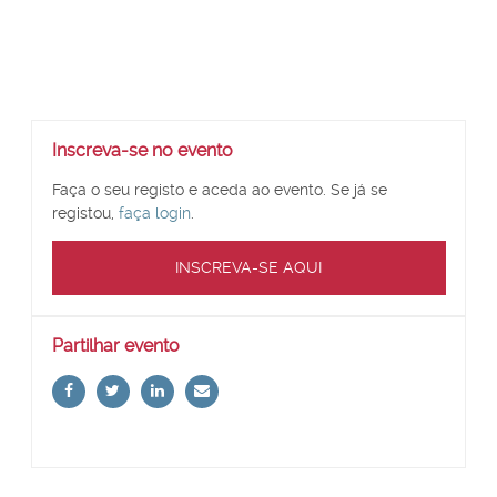
Ignorar
Inscreva-se no evento
Inscreva-
se
Faça o seu registo e aceda ao evento. Se já se
no
registou,
faça login
.
evento
INSCREVA-SE AQUI
Ignorar
Partilhar evento
Partilhar
evento